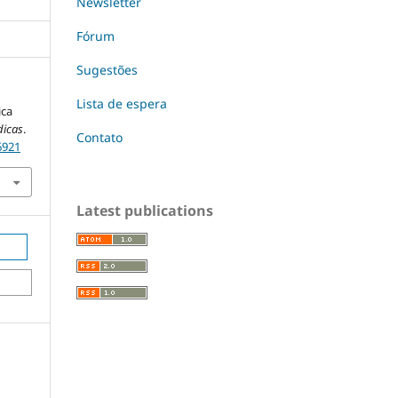
Newsletter
Fórum
Sugestões
Lista de espera
ica
dicas
.
Contato
6921
Latest publications