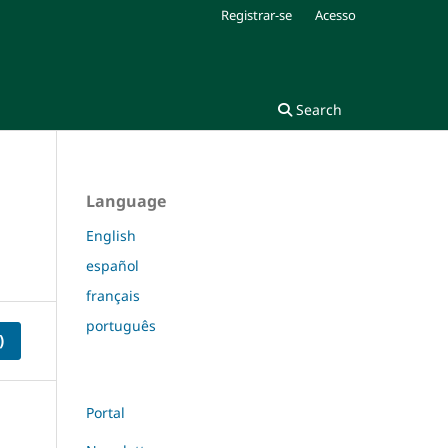
Registrar-se
Acesso
Search
Language
English
español
français
português
)
Portal