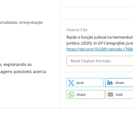
onalidade, interpretação
How to Cite
Razão e função judicial na hermenêut
jurídica. (2025). In
GP Cartografias Jurí
https://doi.org/10.5281/zenodo.1766
More Citation Formats
io, explorando as
agens possíveis acerca
post
share
share
mail